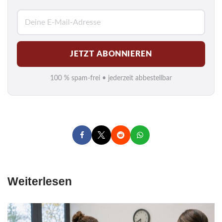
E
-
M
JETZT ABONNIEREN
a
i
100 % spam-frei • jederzeit abbestellbar
l
*
Weiterlesen