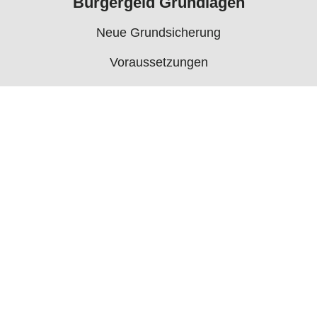
Bürgergeld Grundlagen
Neue Grundsicherung
Voraussetzungen
Rechner
Antrag
Auszahlungstermine
Mehr
Bürgergeld News
Bürgergeld Forum
Jobcenter