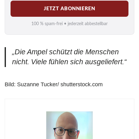
M
JETZT ABONNIEREN
a
i
100 % spam-frei • jederzeit abbestellbar
l
*
„Die Ampel schützt die Menschen
nicht. Viele fühlen sich ausgeliefert.“
Bild: Suzanne Tucker/ shutterstock.com