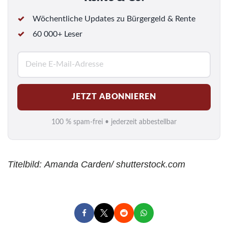
Wöchentliche Updates zu Bürgergeld & Rente
60 000+ Leser
E
-
M
JETZT ABONNIEREN
a
i
100 % spam-frei • jederzeit abbestellbar
l
*
Titelbild: Amanda Carden/ shutterstock.com