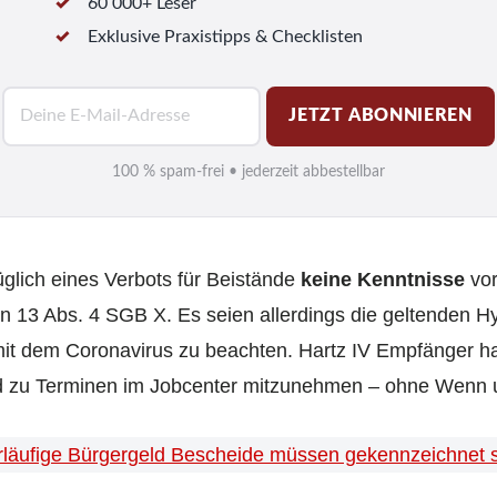
60 000+ Leser
Exklusive Praxistipps & Checklisten
E
JETZT ABONNIEREN
-
M
100 % spam-frei • jederzeit abbestellbar
a
i
l
üglich eines Verbots für Beistände
keine Kenntnisse
vor
*
13 Abs. 4 SGB X. Es seien allerdings die geltenden Hy
mit dem Coronavirus zu beachten. Hartz IV Empfänger h
nd zu Terminen im Jobcenter mitzunehmen – ohne Wenn 
rläufige Bürgergeld Bescheide müssen gekennzeichnet 