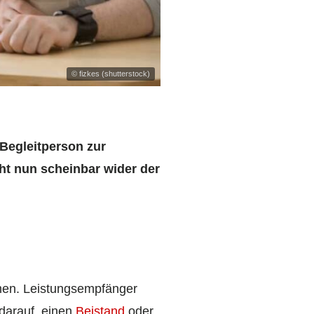
© fizkes (shutterstock)
Begleitperson zur
t nun scheinbar wider der
men. Leistungsempfänger
darauf, einen
Beistand
oder