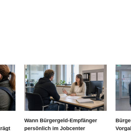
Wann Bürgergeld-Empfänger
Bürge
rägt
persönlich im Jobcenter
Vorga