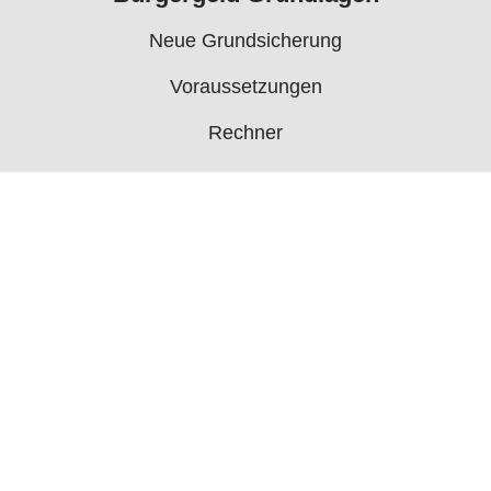
Neue Grundsicherung
Voraussetzungen
Rechner
Antrag
Auszahlungstermine
Mehr
Bürgergeld News
Bürgergeld Forum
Jobcenter
© 2006 - 2026 buergergeld.org