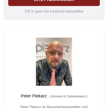
a
i
100 % spam-frei • jederzeit abbestellbar
l
*
Peter Piekarz
(
(Gründer & Chefredakteur)
)
Peter Piekarz ist Steuerfachangestellter und