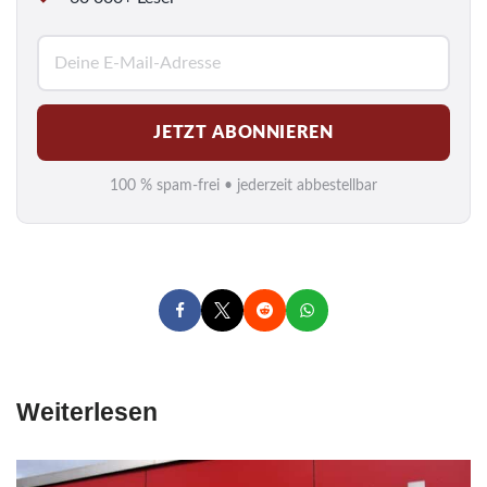
E
-
M
JETZT ABONNIEREN
a
i
100 % spam-frei • jederzeit abbestellbar
l
*
Weiterlesen