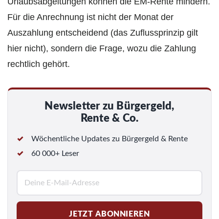
Urlaubsabgeltungen können die EM-Rente mindern.
Für die Anrechnung ist nicht der Monat der
Auszahlung entscheidend (das Zuflussprinzip gilt
hier nicht), sondern die Frage, wozu die Zahlung
rechtlich gehört.
Newsletter zu Bürgergeld,
Rente & Co.
Wöchentliche Updates zu Bürgergeld & Rente
60 000+ Leser
E
-
M
JETZT ABONNIEREN
a