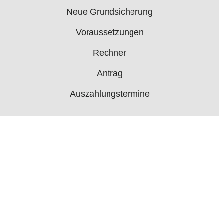
Neue Grundsicherung
Voraussetzungen
Rechner
Antrag
Auszahlungstermine
Mehr
Bürgergeld News
Bürgergeld Forum
Jobcenter
© 2006 - 2026 buergergeld.org