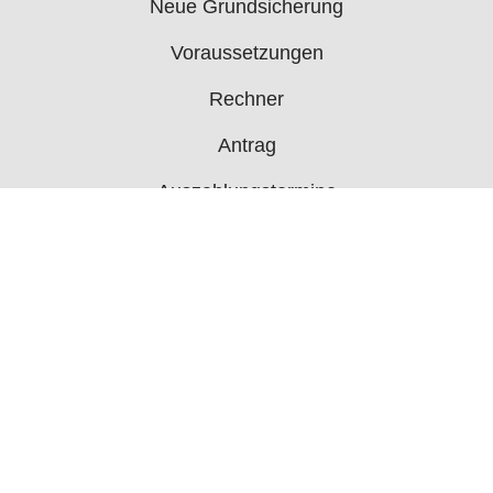
Neue Grundsicherung
Voraussetzungen
Rechner
Antrag
Auszahlungstermine
Mehr
Bürgergeld News
Bürgergeld Forum
Jobcenter
© 2006 - 2026 buergergeld.org