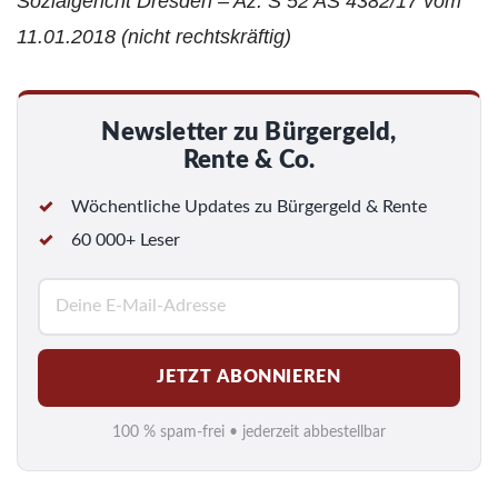
Sozialgericht Dresden – Az. S 52 AS 4382/17 vom
11.01.2018 (nicht rechtskräftig)
Newsletter zu Bürgergeld,
Rente & Co.
Wöchentliche Updates zu Bürgergeld & Rente
60 000+ Leser
E
-
M
JETZT ABONNIEREN
a
i
100 % spam-frei • jederzeit abbestellbar
l
*