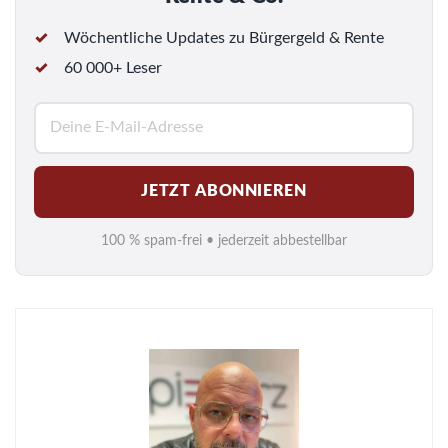
Wöchentliche Updates zu Bürgergeld & Rente
60 000+ Leser
E
-
M
JETZT ABONNIEREN
a
i
100 % spam-frei • jederzeit abbestellbar
l
*