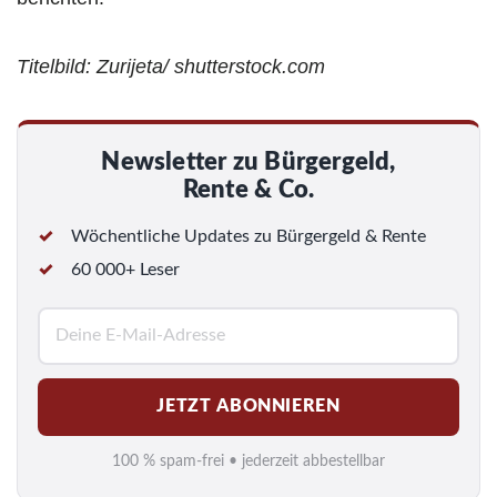
Titelbild: Zurijeta/ shutterstock.com
Newsletter zu Bürgergeld,
Rente & Co.
Wöchentliche Updates zu Bürgergeld & Rente
60 000+ Leser
E
-
M
JETZT ABONNIEREN
a
i
100 % spam-frei • jederzeit abbestellbar
l