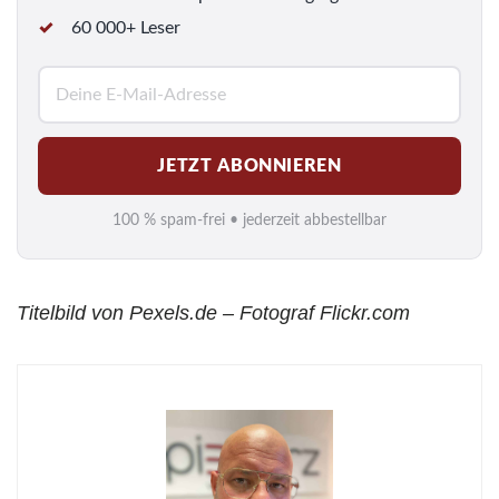
60 000+ Leser
E
-
M
JETZT ABONNIEREN
a
i
100 % spam-frei • jederzeit abbestellbar
l
*
Titelbild von Pexels.de – Fotograf Flickr.com