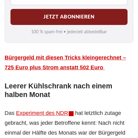
-
M
JETZT ABONNIEREN
a
i
100 % spam-frei • jederzeit abbestellbar
l
*
Bürgergeld mit diesen Tricks kleingerechnet –
725 Euro plus Strom anstatt 502 Euro
Leerer Kühlschrank nach einem
halben Monat
Das
Experiment des NDR
hat letztlich zutage
gebracht, was jeder Betroffene kennt: Nach nicht
einmal der Hälfte des Monats war der Bürgergeld