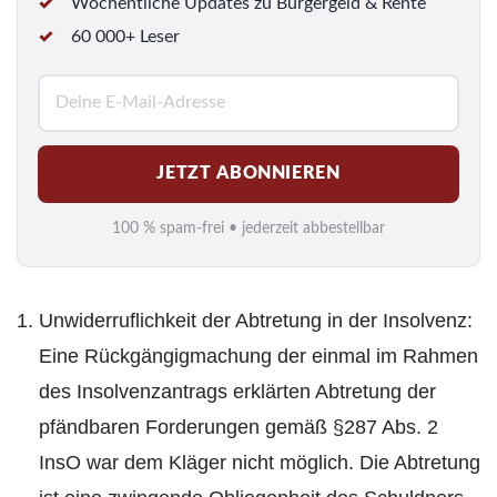
Wöchentliche Updates zu Bürgergeld & Rente
60 000+ Leser
E
-
M
JETZT ABONNIEREN
a
i
100 % spam-frei • jederzeit abbestellbar
l
*
Unwiderruflichkeit der Abtretung in der Insolvenz:
Eine Rückgängigmachung der einmal im Rahmen
des Insolvenzantrags erklärten Abtretung der
pfändbaren Forderungen gemäß §287 Abs. 2
InsO war dem Kläger nicht möglich. Die Abtretung