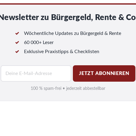
Newsletter zu Bürgergeld, Rente & Co
Wöchentliche Updates zu Bürgergeld & Rente
60 000+ Leser
Exklusive Praxistipps & Checklisten
E
JETZT ABONNIEREN
-
M
100 % spam-frei • jederzeit abbestellbar
a
i
l
*