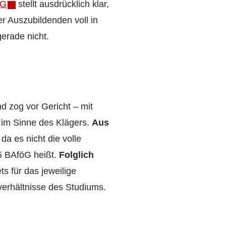
öG
stellt ausdrücklich klar,
er Auszubildenden voll in
erade nicht.
d zog vor Gericht – mit
z im Sinne des Klägers.
Aus
, da es nicht die volle
5 BAföG heißt.
Folglich
ets für das jeweilige
verhältnisse des Studiums.