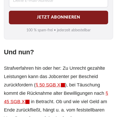
-
M
JETZT ABONNIEREN
a
i
100 % spam-frei • jederzeit abbestellbar
l
*
Und nun?
Strafverfahren hin oder her: Zu Unrecht gezahlte
Leistungen kann das Jobcenter per Bescheid
zurückfordern (
§ 50 SGB X
), bei Täuschung
kommt die Rücknahme alter Bewilligungen nach
§
45 SGB X
in Betracht. Ob und wie viel Geld am
Ende zurückfließt, hängt u. a. vom feststellbaren