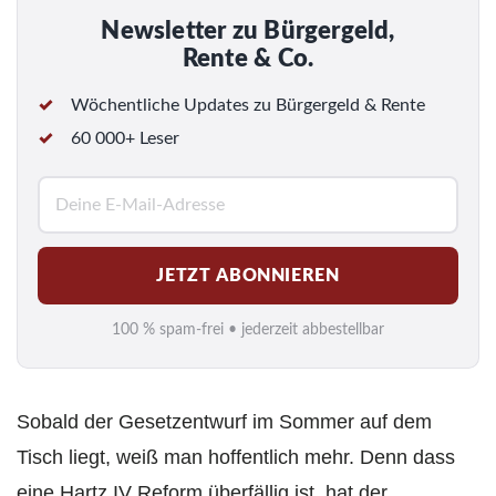
Newsletter zu Bürgergeld,
Rente & Co.
Wöchentliche Updates zu Bürgergeld & Rente
60 000+ Leser
E
-
M
JETZT ABONNIEREN
a
i
100 % spam-frei • jederzeit abbestellbar
l
*
Sobald der Gesetzentwurf im Sommer auf dem
Tisch liegt, weiß man hoffentlich mehr. Denn dass
eine Hartz IV Reform überfällig ist, hat der