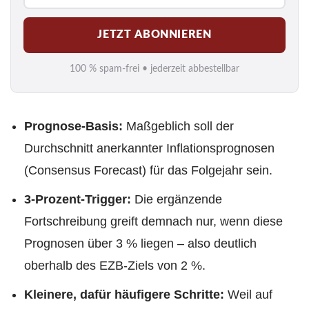
M
JETZT ABONNIEREN
a
i
100 % spam-frei • jederzeit abbestellbar
l
*
Prognose‑Basis:
Maßgeblich soll der
Durchschnitt anerkannter Inflationsprognosen
(Consensus Forecast) für das Folgejahr sein.
3‑Prozent‑Trigger:
Die ergänzende
Fortschreibung greift demnach nur, wenn diese
Prognosen über 3 % liegen – also deutlich
oberhalb des EZB‑Ziels von 2 %.
Kleinere, dafür häufigere Schritte:
Weil auf