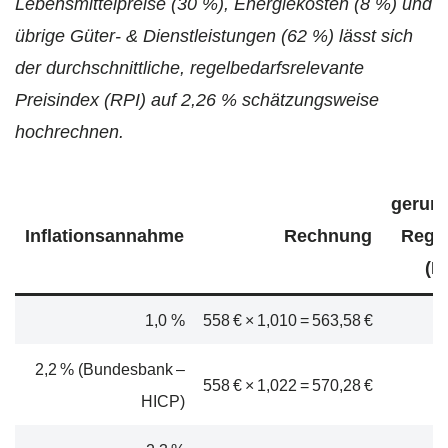
Lebensmittelpreise (30 %), Energiekosten (8 %) und
übrige Güter- & Dienstleistungen (62 %) lässt sich
der durchschnittliche, regelbedarfsrelevante
Preisindex (RPI) auf 2,26 % schätzungsweise
hochrechnen.
gerund
Inflationsannahme
Rechnung
Regel
(R
1,0 %
558 € × 1,010 = 563,58 €
2,2 % (Bundesbank –
558 € × 1,022 = 570,28 €
HICP)