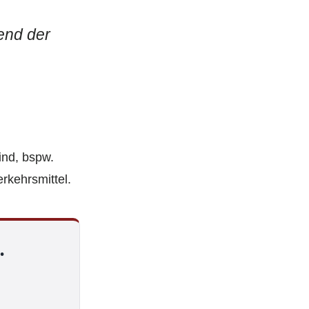
end der
ind, bspw.
rkehrsmittel.
.