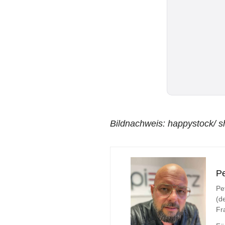
Bildnachweis: happystock/ s
Pe
Pe
(d
Fr