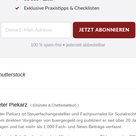
Exklusive Praxistipps & Checklisten
E
JETZT ABONNIEREN
-
M
100 % spam-frei • jederzeit abbestellbar
a
i
l
hutterstock
*
ter Piekarz
(
(Gründer & Chefredakteur)
)
ter Piekarz ist Steuerfachangestellter und Fachjournalist für Sozialrech
em direkten Vorgänger von buergergeld.org publiziert er seit über 20 Ja
agen und hat mehr als 1.000 Fach- und News-Beiträge verfasst.