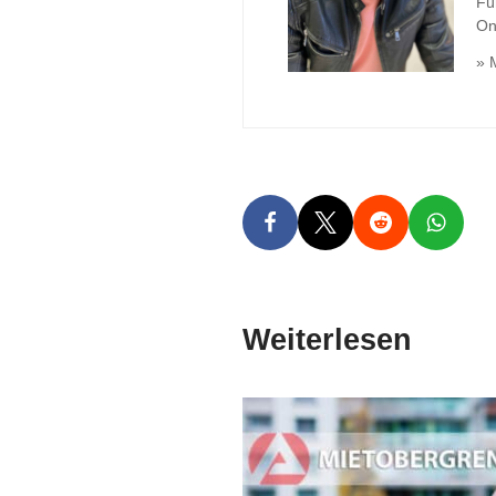
Fü
On
» 
Weiterlesen