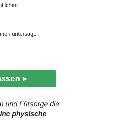
ntlichen
men untersagt.
assen ▸
on und Fürsorge die
eine physische