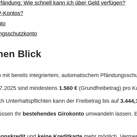
fändung: Wie schnell kann ich über Geld verfügen?
P-Kontos?
to
ngsschutzkonto
nen Blick
 mit bereits integriertem, automatischem Pfändungsschu
07.2025 sind mindestens
1.560 €
(Grundfreibetrag) pro K
h Unterhaltspflichten kann der Freibetrag bis auf
3.444,
ssen Ihr
bestehendes Girokonto
umwandeln lassen. Ei
ionskredit
und
keine Kreditkarte
mehr möglich, Vermer