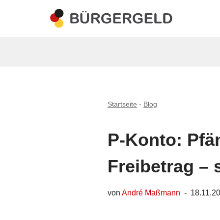
Zum
Inhalt
springen
Startseite
-
Blog
P-Konto: Pfä
Freibetrag – 
von
André Maßmann
18.11.2