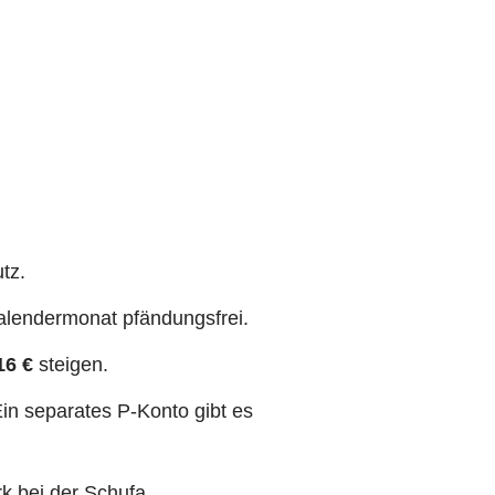
tz.
alendermonat pfändungsfrei.
16 €
steigen.
n separates P-Konto gibt es
k bei der Schufa