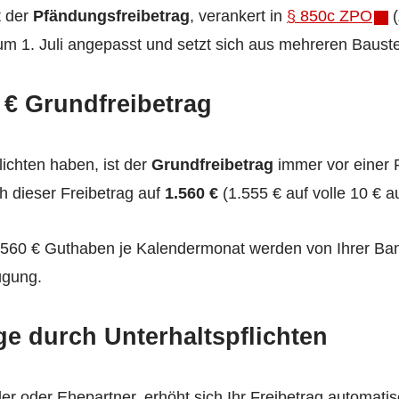
t der
Pfändungsfreibetrag
, verankert in
§ 850c ZPO
(
um 1. Juli angepasst und setzt sich aus mehreren Baus
 € Grundfreibetrag
ichten haben, ist der
Grundfreibetrag
immer vor einer 
ch dieser Freibetrag auf
1.560 €
(1.555 € auf volle 10 € a
.560 € Guthaben je Kalendermonat werden von Ihrer Ban
ügung.
ge durch Unterhaltspflichten
der oder Ehepartner, erhöht sich Ihr Freibetrag automatis