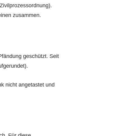
Zivilprozessordnung).
teinen zusammen.
Pfändung geschützt. Seit
ufgerundet).
k nicht angetastet und
ch. Für diese