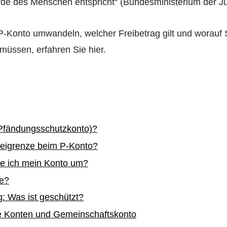
de des Menschen entspricht“ (Bundesministerium der Jus
 P-Konto umwandeln, welcher Freibetrag gilt und worauf 
üssen, erfahren Sie hier.
(Pfändungsschutzkonto)?
reigrenze beim P-Konto?
le ich mein Konto um?
te?
: Was ist geschützt?
re Konten und Gemeinschaftskonto