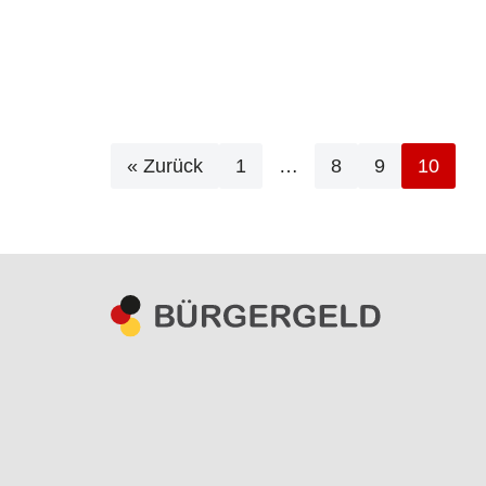
« Zurück
1
…
8
9
10