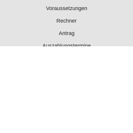
Voraussetzungen
Rechner
Antrag
Auszahlungstermine
Mehr
Bürgergeld News
Bürgergeld Forum
Jobcenter
© 2006 - 2026 buergergeld.org
Impressum
Über uns
Datenschutz