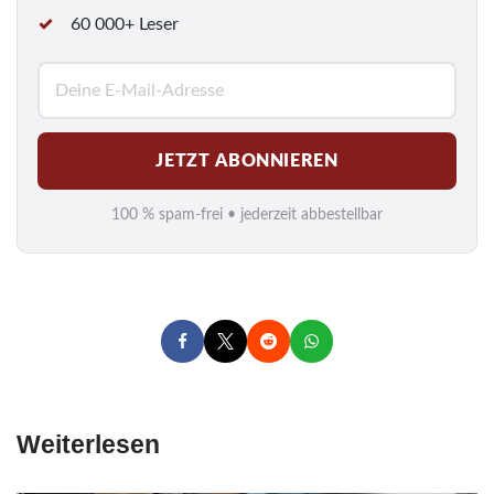
60 000+ Leser
E
-
M
JETZT ABONNIEREN
a
i
100 % spam-frei • jederzeit abbestellbar
l
*
Weiterlesen