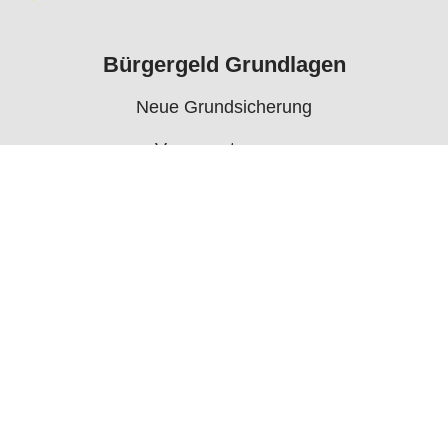
Bürgergeld Grundlagen
Neue Grundsicherung
Voraussetzungen
Rechner
Antrag
Auszahlungstermine
Mehr
Bürgergeld News
Bürgergeld Forum