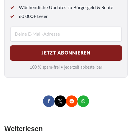
Wöchentliche Updates zu Bürgergeld & Rente
60 000+ Leser
E
-
M
JETZT ABONNIEREN
a
i
100 % spam-frei • jederzeit abbestellbar
l
*
Weiterlesen