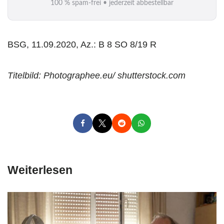
100 % spam-frei • jederzeit abbestellbar
l
*
BSG, 11.09.2020, Az.: B 8 SO 8/19 R
Titelbild: Photographee.eu/ shutterstock.com
Weiterlesen