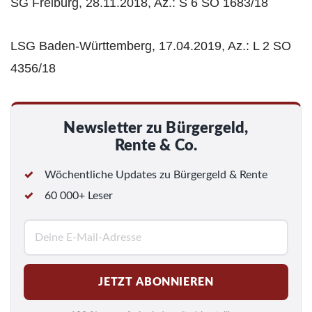
SG Freiburg, 28.11.2018, Az.: S 6 SO 1683/18
LSG Baden-Württemberg, 17.04.2019, Az.: L 2 SO
4356/18
Newsletter zu Bürgergeld,
Rente & Co.
Wöchentliche Updates zu Bürgergeld & Rente
60 000+ Leser
E
-
M
JETZT ABONNIEREN
a
i