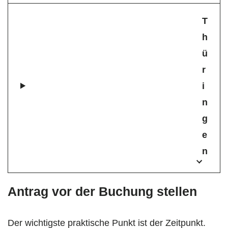
T
h
ü
r
i
n
g
e
n
Antrag vor der Buchung stellen
Der wichtigste praktische Punkt ist der Zeitpunkt.