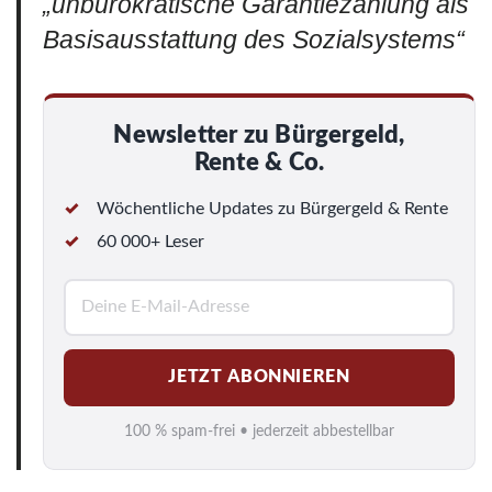
„unbürokratische Garantiezahlung als
Basisausstattung des Sozialsystems“
Newsletter zu Bürgergeld,
Rente & Co.
Wöchentliche Updates zu Bürgergeld & Rente
60 000+ Leser
E
-
M
JETZT ABONNIEREN
a
i
100 % spam-frei • jederzeit abbestellbar
l
*