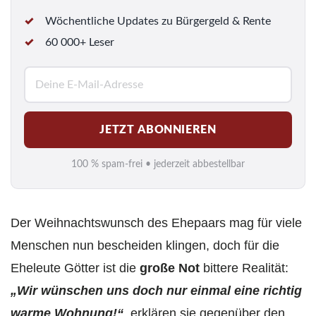
Wöchentliche Updates zu Bürgergeld & Rente
60 000+ Leser
E
-
M
JETZT ABONNIEREN
a
i
100 % spam-frei • jederzeit abbestellbar
l
*
Der Weihnachtswunsch des Ehepaars mag für viele
Menschen nun bescheiden klingen, doch für die
Eheleute Götter ist die
große Not
bittere Realität:
„Wir wünschen uns doch nur einmal eine richtig
warme Wohnung!“
, erklären sie gegenüber den