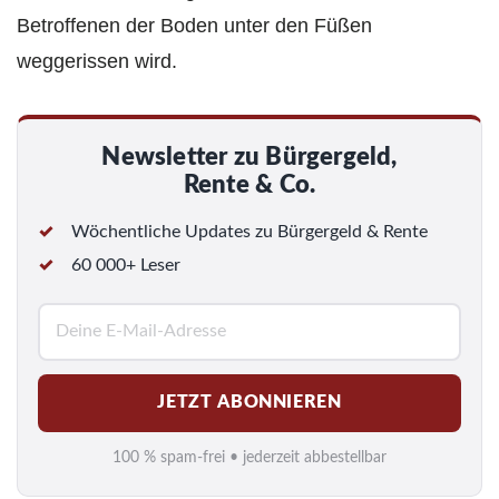
Betroffenen der Boden unter den Füßen
weggerissen wird.
Newsletter zu Bürgergeld,
Rente & Co.
Wöchentliche Updates zu Bürgergeld & Rente
60 000+ Leser
E
-
M
JETZT ABONNIEREN
a
i
100 % spam-frei • jederzeit abbestellbar
l
*