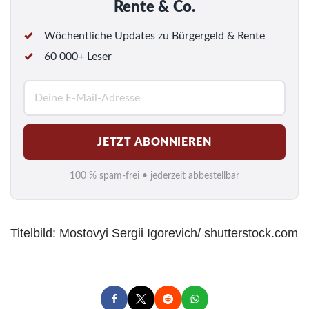
Rente & Co.
Wöchentliche Updates zu Bürgergeld & Rente
60 000+ Leser
E
-
M
JETZT ABONNIEREN
a
i
100 % spam-frei • jederzeit abbestellbar
l
*
Titelbild:
Mostovyi Sergii Igorevich/ shutterstock.com