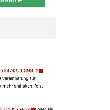
assen ▸
:
§ 29 Abs. 1 SGB IX
ielvereinbarung zur
 mehr enthalten, fehlt
§ 113 ff SGB IX
) oder als