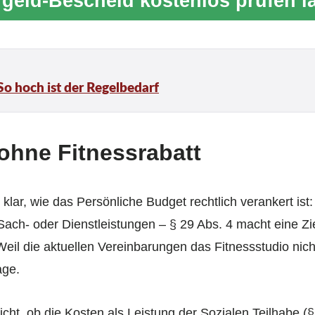
geld-Bescheid kostenlos prüfen l
So hoch ist der Regelbedarf
ohne Fitnessrabatt
klar, wie das Persönliche Budget rechtlich verankert ist
 Sach- oder Dienst­leistungen – § 29 Abs. 4 macht eine Z
eil die aktuellen Vereinbarungen das Fitnessstudio nicht
age.
cht, ob die Kosten als Leistung der Sozialen Teilhabe (§