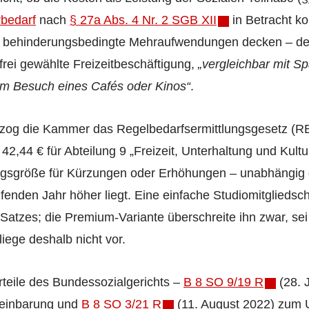
rbedarf
nach
§ 27a Abs. 4 Nr. 2 SGB XII
in Betracht k
ur behinderungs­bedingte Mehraufwendungen decken – d
frei gewählte Freizeit­beschäftigung,
„vergleichbar mit S
m Besuch eines Cafés oder Kinos“
.
 zog die Kammer das Regelbedarfsermittlungsgesetz (RB
42,44 € für Abteilung 9 „Freizeit, Unterhaltung und Kultur
ugs­größe für Kürzungen oder Erhöhungen – unabhängig
fenden Jahr höher liegt. Eine einfache Studio­mitgliedsc
 Satzes; die Premium-Variante überschreite ihn zwar, sei
iege deshalb nicht vor.
rteile des Bundessozialgerichts –
B 8 SO 9/19 R
(28. 
reinbarung und
B 8 SO 3/21 R
(11. August 2022) zum 