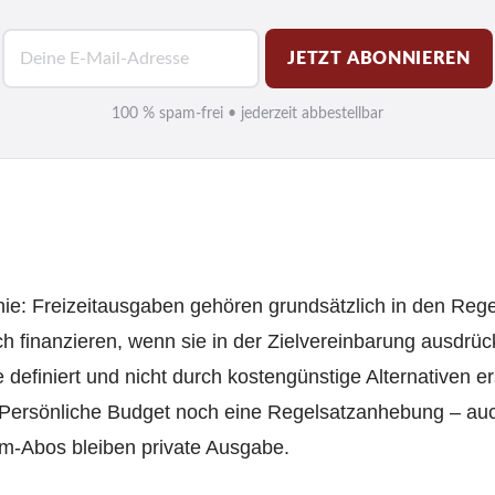
E
JETZT ABONNIEREN
-
M
100 % spam-frei • jederzeit abbestellbar
a
i
l
*
Linie: Freizeit­ausgaben gehören grundsätzlich in den Reg
ch finanzieren, wenn sie in der Zielvereinbarung ausdrüc
e definiert und nicht durch kostengünstige Alternativen e
 Persönliche Budget noch eine Regelsatz­anhebung – auch
um-Abos bleiben private Ausgabe.