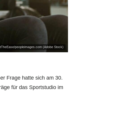
tTheEase/peopleimages.com (Adobe Stock)
er Frage hatte sich am 30.
räge für das Sportstudio im