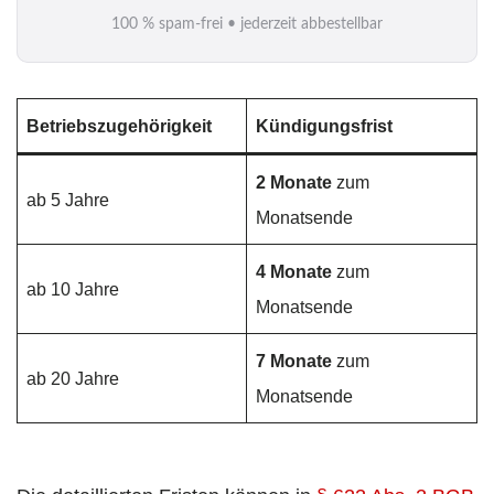
i
100 % spam-frei • jederzeit abbestellbar
l
*
Betriebszugehörigkeit
Kündigungsfrist
2 Monate
zum
ab 5 Jahre
Monatsende
4 Monate
zum
ab 10 Jahre
Monatsende
7 Monate
zum
ab 20 Jahre
Monatsende