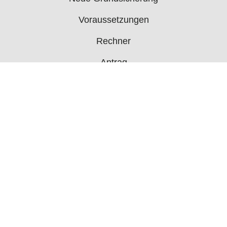
Voraussetzungen
Rechner
Antrag
Auszahlungstermine
Mehr
Bürgergeld News
Bürgergeld Forum
Jobcenter
© 2006 - 2026 buergergeld.org
Impressum
Über uns
Datenschutz