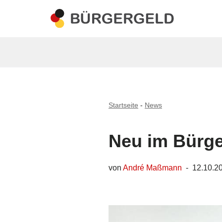
Zum
Inhalt
springen
Startseite
-
News
Neu im Bürge
von
André Maßmann
12.10.2