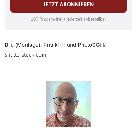
JETZT ABONNIEREN
a
i
100 % spam-frei • jederzeit abbestellbar
l
*
Bild (Montage): FrankHH und PhotoSGH/
shutterstock.com