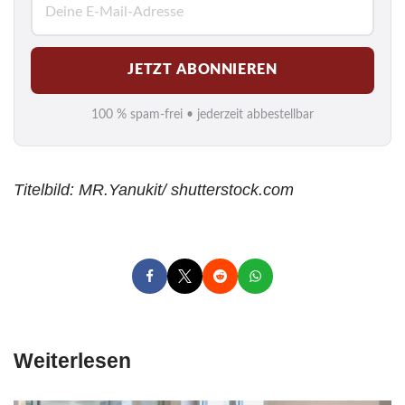
-
M
JETZT ABONNIEREN
a
i
100 % spam-frei • jederzeit abbestellbar
l
*
Titelbild: MR.Yanukit/ shutterstock.com
Weiterlesen