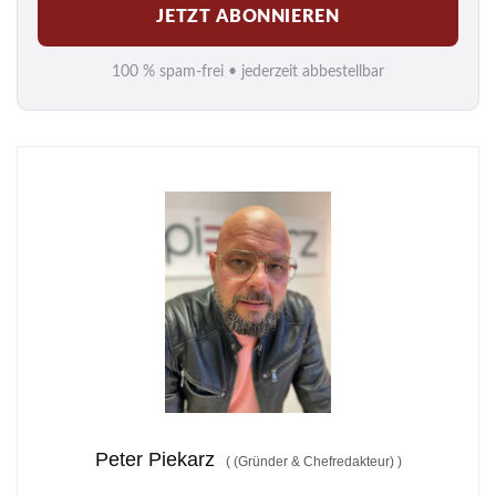
JETZT ABONNIEREN
a
i
100 % spam-frei • jederzeit abbestellbar
l
*
Peter Piekarz
(
(Gründer & Chefredakteur)
)