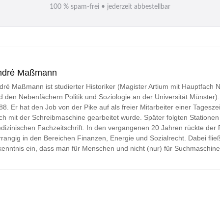
M
100 % spam-frei • jederzeit abbestellbar
a
i
l
*
ndré Maßmann
dré Maßmann ist studierter Historiker (Magister Artium mit Hauptfach
d den Nebenfächern Politik und Soziologie an der Universität Münster). Jo
88. Er hat den Job von der Pike auf als freier Mitarbeiter einer Tageszei
ch mit der Schreibmaschine gearbeitet wurde. Später folgten Stationen 
dizinischen Fachzeitschrift. In den vergangenen 20 Jahren rückte der
rrangig in den Bereichen Finanzen, Energie und Sozialrecht. Dabei fließ
kenntnis ein, dass man für Menschen und nicht (nur) für Suchmaschine