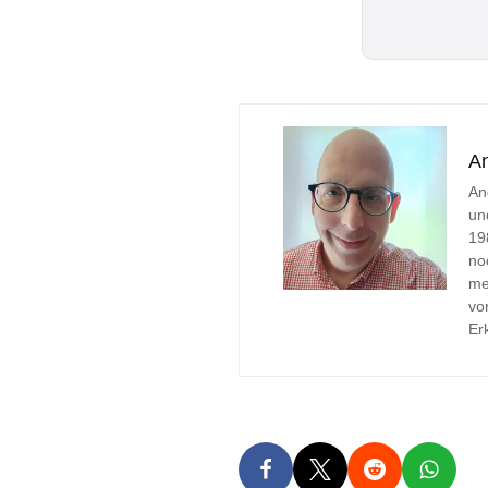
A
An
un
19
no
me
vo
Er