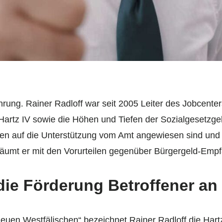
rung. Rainer Radloff war seit 2005 Leiter des Jobcenters
bt: Hartz IV sowie die Höhen und Tiefen der Sozialgesetzg
n auf die Unterstützung vom Amt angewiesen sind und
äumt er mit den Vorurteilen gegenüber Bürgergeld-Empf
ie Förderung Betroffener an
„Neuen Westfälischen“ bezeichnet Rainer Radloff die Har