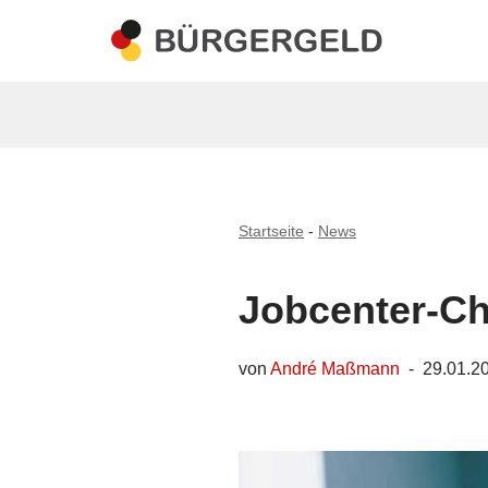
Zum
Inhalt
springen
Startseite
-
News
Jobcenter-Che
von
André Maßmann
29.01.2