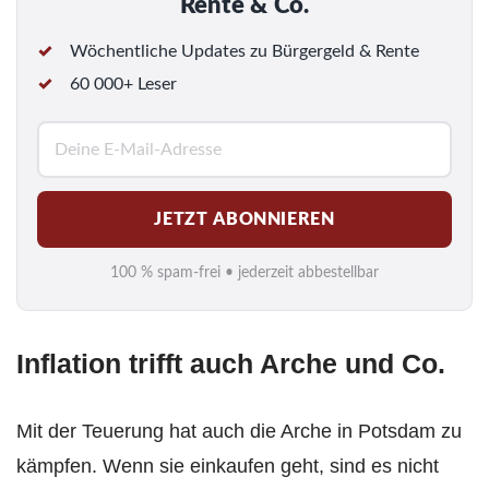
Rente & Co.
Wöchentliche Updates zu Bürgergeld & Rente
60 000+ Leser
E
-
M
JETZT ABONNIEREN
a
i
100 % spam-frei • jederzeit abbestellbar
l
*
Inflation trifft auch Arche und Co.
Mit der Teuerung hat auch die Arche in Potsdam zu
kämpfen. Wenn sie einkaufen geht, sind es nicht