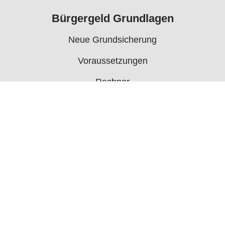
Bürgergeld Grundlagen
Neue Grundsicherung
Voraussetzungen
Rechner
Antrag
Auszahlungstermine
Mehr
Bürgergeld News
Bürgergeld Forum
Jobcenter