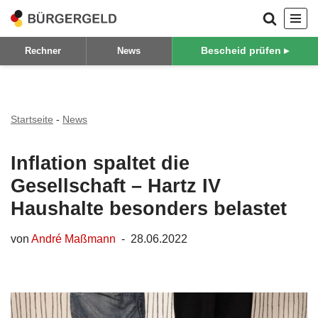
Zum
Bescheid prüfen ▸
Rechner
News
Inhalt
springen
Startseite
-
News
Inflation spaltet die
Gesellschaft – Hartz IV
Haushalte besonders belastet
von
André Maßmann
28.06.2022