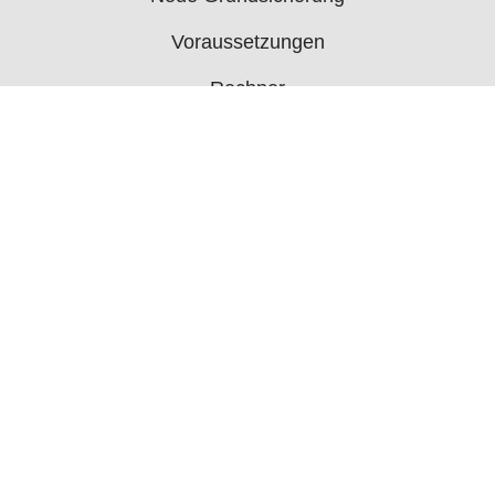
Voraussetzungen
Rechner
Antrag
Auszahlungstermine
Mehr
Bürgergeld News
Bürgergeld Forum
Jobcenter
© 2006 - 2026 buergergeld.org
Impressum
Über uns
Datenschutz