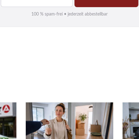
-
M
100 % spam-frei • jederzeit abbestellbar
a
i
l
*