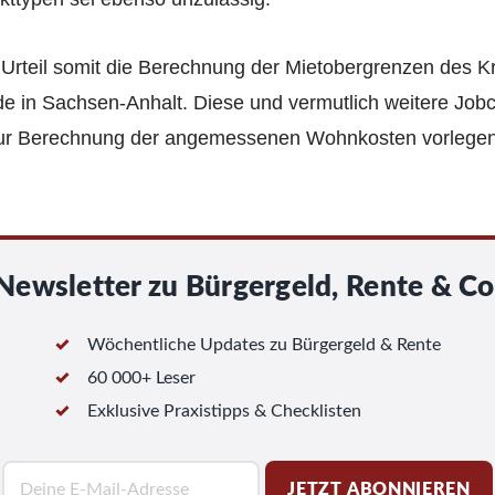
 Urteil somit die Berechnung der Mietobergrenzen des K
de in Sachsen-Anhalt. Diese und vermutlich weitere Jobc
ur Berechnung der angemessenen Wohnkosten vorlegen u
Newsletter zu Bürgergeld, Rente & Co
Wöchentliche Updates zu Bürgergeld & Rente
60 000+ Leser
Exklusive Praxistipps & Checklisten
E
JETZT ABONNIEREN