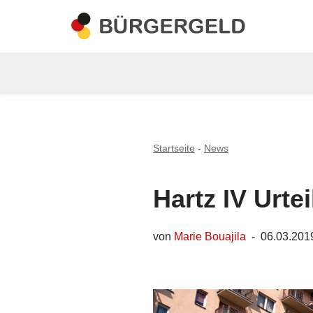
Zum
Inhalt
springen
Startseite
-
News
Hartz IV Urte
von
Marie Bouajila
06.03.201