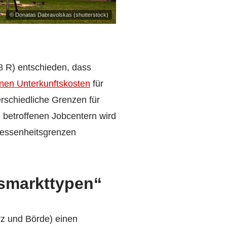
© Donatas Dabravolskas (shutterstock)
8 R) entschieden, dass
en Unterkunftskosten
für
rschiedliche Grenzen für
 betroffenen Jobcentern wird
messenheitsgrenzen
gsmarkttypen“
rz und Börde) einen