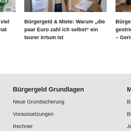
Bürgergeld & Miete: Warum „die
Bürge
viel
paar Euro zahl ich selbst“ ein
gestr
nat
teurer Irrtum ist
– Geri
Bürgergeld Grundlagen
M
Neue Grundsicherung
B
Voraussetzungen
B
Rechner
J