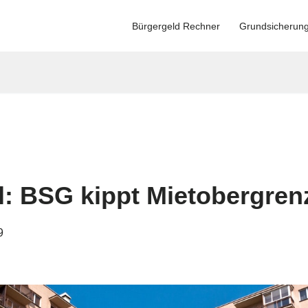
Bürgergeld Rechner
Grundsicherun
il: BSG kippt Mietobergre
9