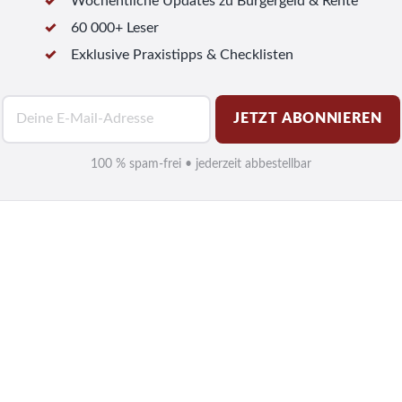
Wöchentliche Updates zu Bürgergeld & Rente
60 000+ Leser
Exklusive Praxistipps & Checklisten
E
JETZT ABONNIEREN
-
M
100 % spam-frei • jederzeit abbestellbar
a
i
l
*