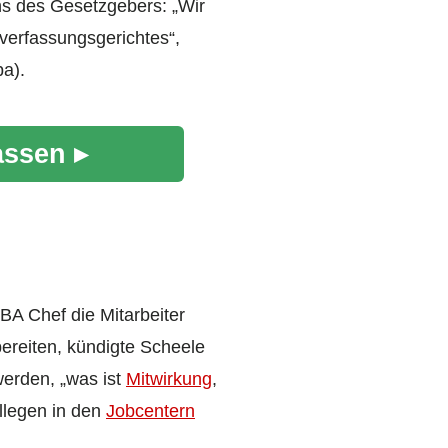
ns des Gesetzgebers: „Wir
verfassungsgerichtes“,
a).
assen ▸
 BA Chef die Mitarbeiter
bereiten, kündigte Scheele
werden, „was ist
Mitwirkung
,
ollegen in den
Jobcentern