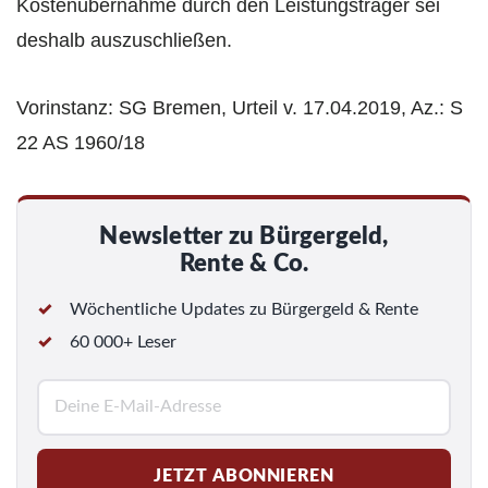
Kostenübernahme durch den Leistungsträger sei
deshalb auszuschließen.
Vorinstanz: SG Bremen, Urteil v. 17.04.2019, Az.: S
22 AS 1960/18
Newsletter zu Bürgergeld,
Rente & Co.
Wöchentliche Updates zu Bürgergeld & Rente
60 000+ Leser
E
-
M
JETZT ABONNIEREN
a