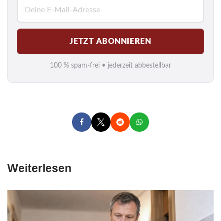
E
-
M
JETZT ABONNIEREN
a
i
100 % spam-frei • jederzeit abbestellbar
l
*
Weiterlesen