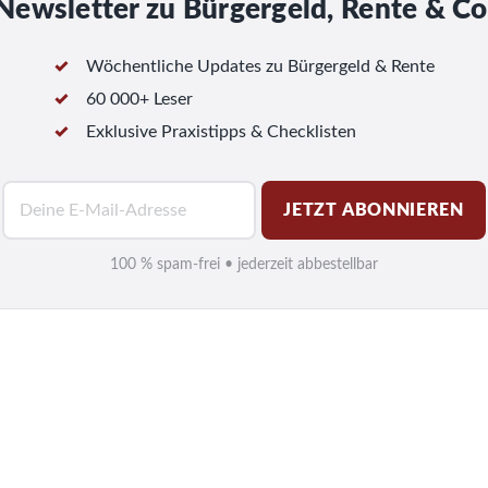
Newsletter zu Bürgergeld, Rente & Co
Wöchentliche Updates zu Bürgergeld & Rente
60 000+ Leser
Exklusive Praxistipps & Checklisten
E
JETZT ABONNIEREN
-
M
100 % spam-frei • jederzeit abbestellbar
a
i
l
*