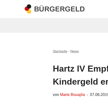
Zum
Inhalt
springen
Startseite
-
News
Hartz IV Emp
Kindergeld er
von
Marie Bouajila
07.06.201