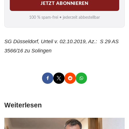
JETZT ABONNIEREN
a
i
100 % spam-frei • jederzeit abbestellbar
l
*
SG Düsseldorf, Urteil v. 02.10.2019, Az.: S 29 AS
3566/16 zu Solingen
Weiterlesen