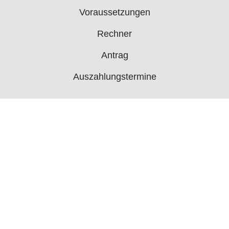
Voraussetzungen
Rechner
Antrag
Auszahlungstermine
Mehr
Bürgergeld News
Bürgergeld Forum
Jobcenter
© 2006 - 2026 buergergeld.org
Impressum
Über uns
Datenschutz