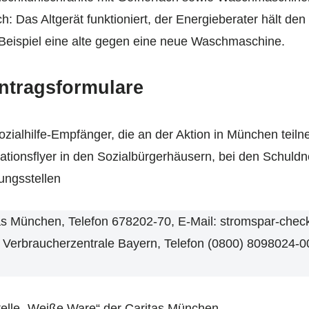
: Das Altgerät funktioniert, der Energieberater hält den
 Beispiel eine alte gegen eine neue Waschmaschine.
Antragsformulare
zialhilfe-Empfänger, die an der Aktion in München teil
ationsflyer in den Sozialbürgerhäusern, bei den Schuldn
ungsstellen
as München, Telefon 678202-70, E-Mail: stromspar-che
 Verbraucherzentrale Bayern, Telefon (0800) 8098024-00
telle „Weiße Ware“ der Caritas München.