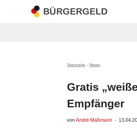
Zum
Inhalt
springen
Startseite
-
News
Gratis „weiß
Empfänger
von
André Maßmann
13.04.2