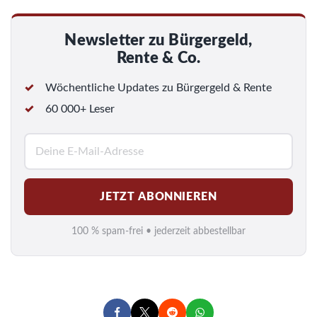
Newsletter zu Bürgergeld,
Rente & Co.
Wöchentliche Updates zu Bürgergeld & Rente
60 000+ Leser
E
-
M
JETZT ABONNIEREN
a
i
100 % spam-frei • jederzeit abbestellbar
l
*