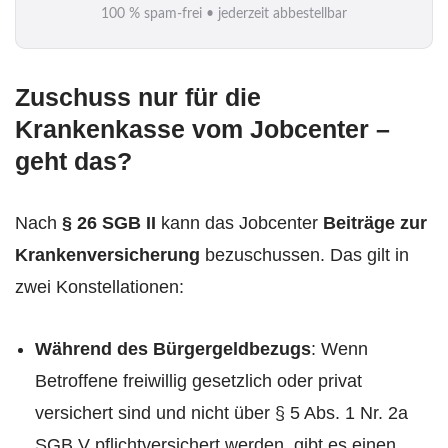
100 % spam-frei • jederzeit abbestellbar
l
*
Zuschuss
nur für die
Krankenkasse
vom Jobcenter –
geht das?
Nach
§ 26 SGB II
kann das Jobcenter
Beiträge zur
Krankenversicherung
bezuschussen. Das gilt in
zwei Konstellationen:
Während des Bürgergeldbezugs
: Wenn
Betroffene freiwillig gesetzlich oder privat
versichert sind und nicht über § 5 Abs. 1 Nr. 2a
SGB V pflichtversichert werden, gibt es einen