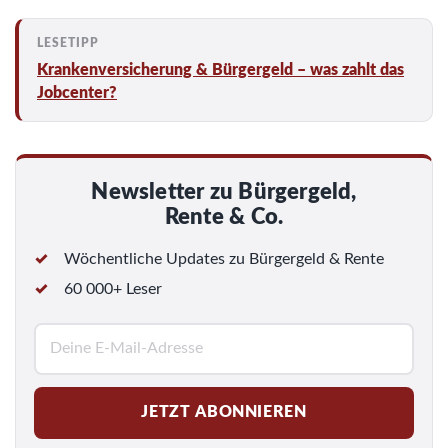
Krankenversicherung & Bürgergeld – was zahlt das
Jobcenter?
Newsletter zu Bürgergeld,
Rente & Co.
Wöchentliche Updates zu Bürgergeld & Rente
60 000+ Leser
E
-
M
JETZT ABONNIEREN
a
i