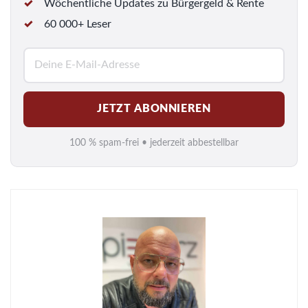
Wöchentliche Updates zu Bürgergeld & Rente
60 000+ Leser
E
-
M
JETZT ABONNIEREN
a
i
100 % spam-frei • jederzeit abbestellbar
l
*