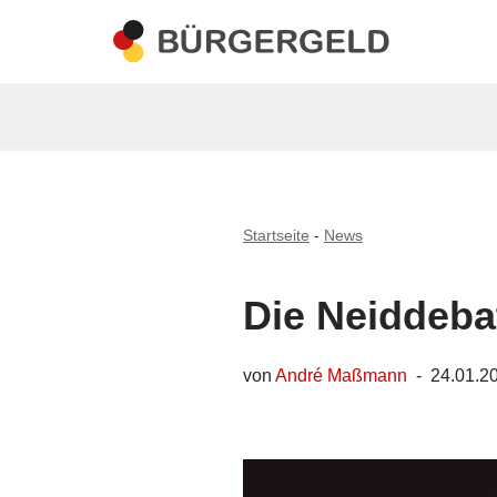
Zum
Inhalt
springen
Startseite
-
News
Die Neiddeba
von
André Maßmann
24.01.2