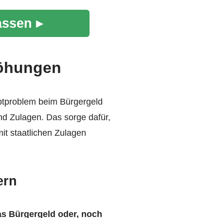
assen ▸
höhungen
auptproblem beim Bürgergeld
nd Zulagen. Das sorge dafür,
t staatlichen Zulagen
ern
as Bürgergeld oder, noch