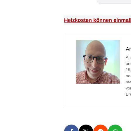
Heizkosten können einmal
A
An
un
19
no
me
vo
Er