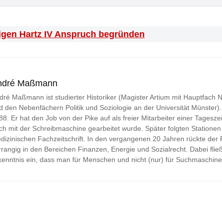
i
l
igen Hartz IV Anspruch begründen
*
ndré Maßmann
dré Maßmann ist studierter Historiker (Magister Artium mit Hauptfach
d den Nebenfächern Politik und Soziologie an der Universität Münster). Jo
88. Er hat den Job von der Pike auf als freier Mitarbeiter einer Tageszei
ch mit der Schreibmaschine gearbeitet wurde. Später folgten Stationen 
dizinischen Fachzeitschrift. In den vergangenen 20 Jahren rückte der
rrangig in den Bereichen Finanzen, Energie und Sozialrecht. Dabei fließ
kenntnis ein, dass man für Menschen und nicht (nur) für Suchmaschine