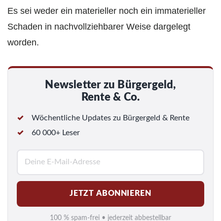
Es sei weder ein materieller noch ein immaterieller
Schaden in nachvollziehbarer Weise dargelegt
worden.
Newsletter zu Bürgergeld,
Rente & Co.
Wöchentliche Updates zu Bürgergeld & Rente
60 000+ Leser
E
-
M
JETZT ABONNIEREN
a
i
100 % spam-frei • jederzeit abbestellbar